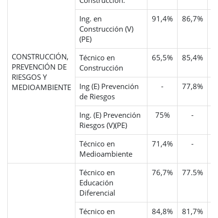
Construcción.
Ing. en
91,4%
86,7%
Construcción (V)
(PE)
CONSTRUCCIÓN,
Técnico en
65,5%
85,4%
PREVENCIÓN DE
Construcción
RIESGOS Y
Ing (E) Prevención
-
77,8%
5
MEDIOAMBIENTE
de Riesgos
Ing. (E) Prevención
75%
-
Riesgos (V)(PE)
Técnico en
71,4%
-
Medioambiente
Técnico en
76,7%
77.5%
1
Educación
Diferencial
Técnico en
84,8%
81,7%
1