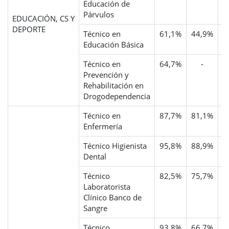
Educación de
Párvulos
EDUCACIÓN, CS Y
DEPORTE
Técnico en
61,1%
44,9%
Educación Básica
Técnico en
64,7%
-
Prevención y
Rehabilitación en
Drogodependencia
Técnico en
87,7%
81,1%
6
Enfermería
Técnico Higienista
95,8%
88,9%
3
Dental
Técnico
82,5%
75,7%
4
Laboratorista
Clínico Banco de
Sangre
Técnico
93,8%
66,7%