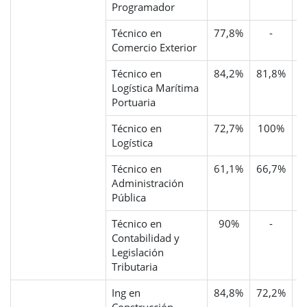
Programador
Técnico en
77,8%
-
Comercio Exterior
Técnico en
84,2%
81,8%
Logística Marítima
Portuaria
Técnico en
72,7%
100%
Logística
Técnico en
61,1%
66,7%
Administración
Pública
Técnico en
90%
-
Contabilidad y
Legislación
Tributaria
Ing en
84,8%
72,2%
5