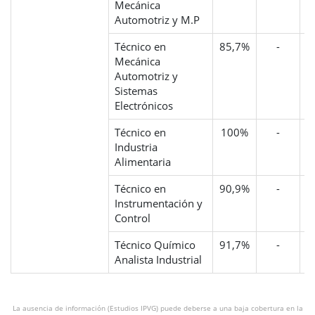
Mecánica
Automotriz y M.P
Técnico en
85,7%
-
Mecánica
Automotriz y
Sistemas
Electrónicos
Técnico en
100%
-
Industria
Alimentaria
Técnico en
90,9%
-
6
Instrumentación y
Control
Técnico Químico
91,7%
-
Analista Industrial
La ausencia de información (Estudios IPVG) puede deberse a una baja cobertura en la