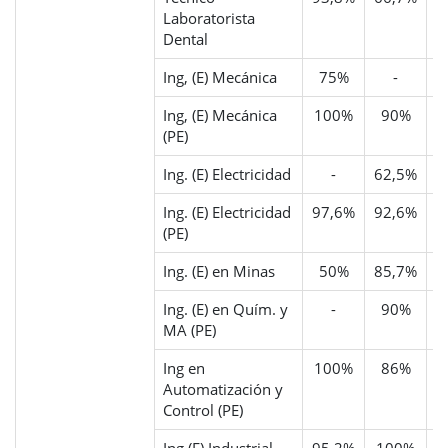
Laboratorista
Dental
Ing, (E) Mecánica
75%
-
8
Ing, (E) Mecánica
100%
90%
(PE)
Ing. (E) Electricidad
-
62,5%
7
Ing. (E) Electricidad
97,6%
92,6%
(PE)
Ing. (E) en Minas
50%
85,7%
4
Ing. (E) en Quím. y
-
90%
MA (PE)
Ing en
100%
86%
Automatización y
Control (PE)