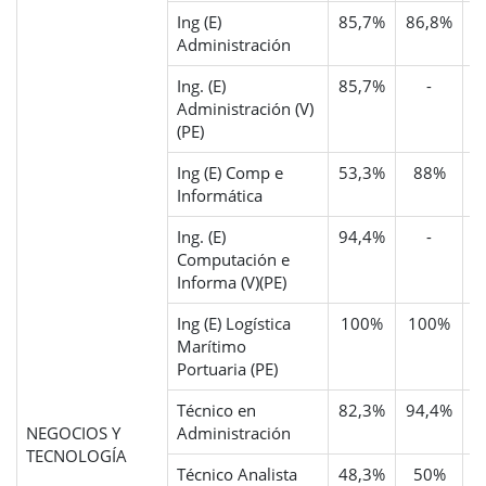
Ing (E)
85,7%
86,8%
5
Administración
Ing. (E)
85,7%
-
Administración (V)
(PE)
Ing (E) Comp e
53,3%
88%
6
Informática
Ing. (E)
94,4%
-
Computación e
Informa (V)(PE)
Ing (E) Logística
100%
100%
Marítimo
Portuaria (PE)
Técnico en
82,3%
94,4%
4
NEGOCIOS Y
Administración
TECNOLOGÍA
Técnico Analista
48,3%
50%