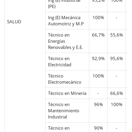
Ing (E) Industrial
95,2%
100%
(PE)
Ing (E) Mecánica
100%
-
SALUD
Automotriz y M.P
Técnico en
66,7%
55,6%
Energías
Renovables y E.E.
Técnico en
92,9%
95,6%
6
Electricidad
Técnico
100%
-
6
Electromecánico
Técnico en Minería
-
66,6%
Técnico en
96%
100%
7
Mantenimiento
Industrial
Técnico en
90%
-
5